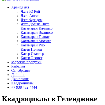
Аренда яхт
Яхта Ю Кей
Яхта Ангел
Яхта Фридом
Яхта Дольче Вита
Катамаран Калипсо
Катамаран Эклипсо
Катамаран Гранат
Катамаран Мохито
Катамаран Рио
Катер Принц
Катер Сталкер
Катер Эгоист
Морские прогулки
Рыбалка
Сапсёрфинг
Дайвинг
Джиппинг
Квадроциклы
+7 938 482-4444
Квадроциклы в Геленджике