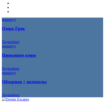
маршрут
Озеро Грек
Подробнее
маршрут
Церковное озеро
Подробнее
маршрут
Обзорная + водопады
Подробнее