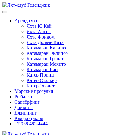
Аренда яхт
Яхта Ю Кей
Яхта Ангел
Яхта Фридом
Яхта Дольче Вита
Катамаран Калипсо
Катамаран Эклипсо
Катамаран Гранат
Катамаран Мохито
Катамаран Рио
Катер Принц
Катер Сталкер
Катер Эгоист
Морские прогулки
Рыбалка
Сапсёрфинг
Дайвинг
Джиппинг
Квадроциклы
+7 938 482-4444